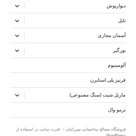
بازکردن
دیوارپوش
زیرفهرست
بازکردن
تایل
زیرفهرست
بازکردن
آسمان مجازی
زیرفهرست
بازکردن
نورگیر
زیرفهرست
آلومینیوم
قرنیز پلی استایرن
بازکردن
ماربل شیت (سنگ مصنوعی)
زیرفهرست
ترمو وال
فروشگاه مصالح ساختمانی میرزائیان
قدرت سایت در استفاده از
WordPress